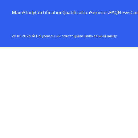
Main
Study
Certification
Qualification
Services
FAQ
News
Con
2018-2026 © Національний атестаційно-навчальний центр