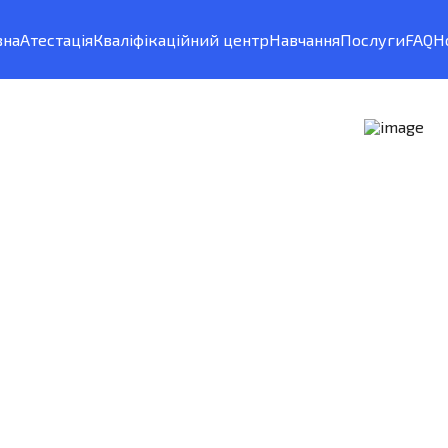
вна
Атестація
Кваліфікаційний центр
Навчання
Послуги
FAQ
Н