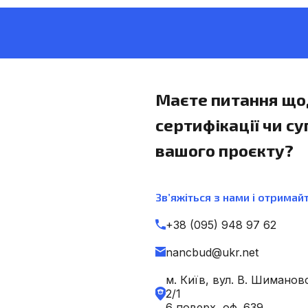
Маєте питання що
сертифікації чи с
вашого проєкту?
Зв’яжіться з нами і отримайт
+38 (095) 948 97 62
nancbud@ukr.net
м. Київ, вул. В. Шиманов
2/1
6 поверх, оф. 639