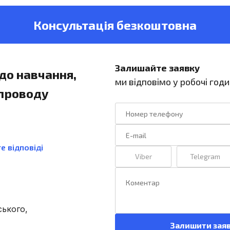
Консультація безкоштовна
Залишайте заявку
до навчання,
ми відповімо у робочі год
упроводу
е відповіді
Viber
Telegram
ського,
Залишити зая