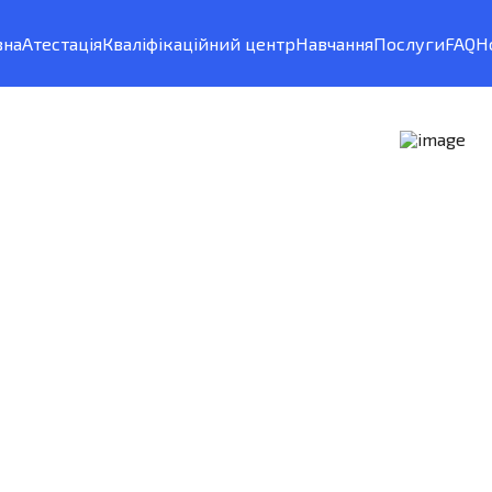
вна
Атестація
Кваліфікаційний центр
Навчання
Послуги
FAQ
Н