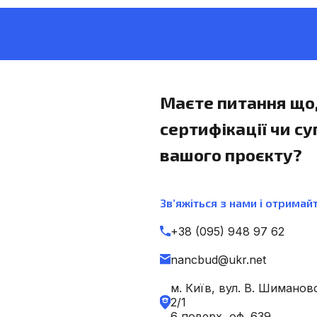
Маєте питання що
сертифікації чи с
вашого проєкту?
Зв’яжіться з нами і отримайт
+38 (095) 948 97 62
nancbud@ukr.net
м. Київ, вул. В. Шиманов
2/1
6 поверх, оф. 639