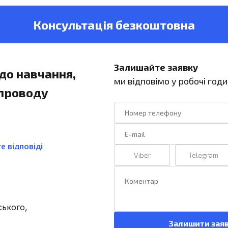
Консультація безкоштовна
Залишайте заявку
до навчання,
ми відповімо у робочі год
упроводу
е відповіді
Viber
Telegram
ського,
Залишити зая